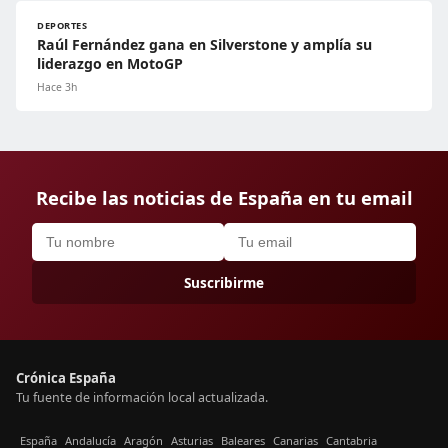
DEPORTES
Raúl Fernández gana en Silverstone y amplía su
liderazgo en MotoGP
Hace 3h
Recibe las noticias de España en tu email
Suscribirme
Crónica España
Tu fuente de información local actualizada.
España
Andalucía
Aragón
Asturias
Baleares
Canarias
Cantabria