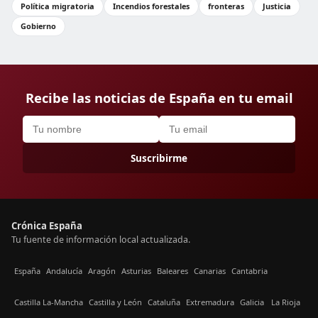
Política migratoria
Incendios forestales
fronteras
Justicia
Gobierno
Recibe las noticias de España en tu email
Suscribirme
Crónica España
Tu fuente de información local actualizada.
España
Andalucía
Aragón
Asturias
Baleares
Canarias
Cantabria
Castilla La-Mancha
Castilla y León
Cataluña
Extremadura
Galicia
La Rioja