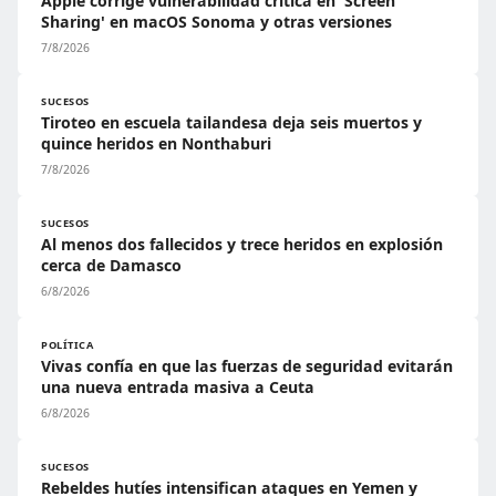
Apple corrige vulnerabilidad crítica en 'Screen
Sharing' en macOS Sonoma y otras versiones
7/8/2026
SUCESOS
Tiroteo en escuela tailandesa deja seis muertos y
quince heridos en Nonthaburi
7/8/2026
SUCESOS
Al menos dos fallecidos y trece heridos en explosión
cerca de Damasco
6/8/2026
POLÍTICA
Vivas confía en que las fuerzas de seguridad evitarán
una nueva entrada masiva a Ceuta
6/8/2026
SUCESOS
Rebeldes hutíes intensifican ataques en Yemen y