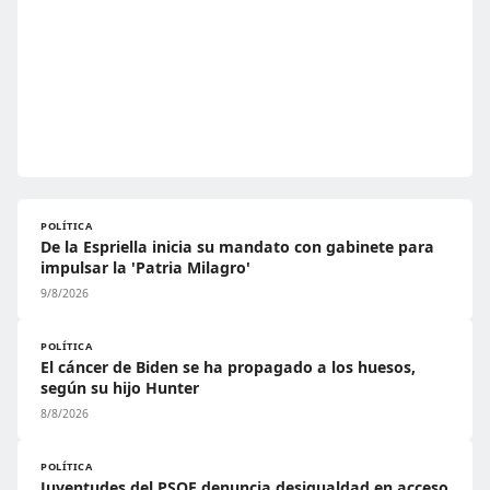
POLÍTICA
De la Espriella inicia su mandato con gabinete para
impulsar la 'Patria Milagro'
9/8/2026
POLÍTICA
El cáncer de Biden se ha propagado a los huesos,
según su hijo Hunter
8/8/2026
POLÍTICA
Juventudes del PSOE denuncia desigualdad en acceso