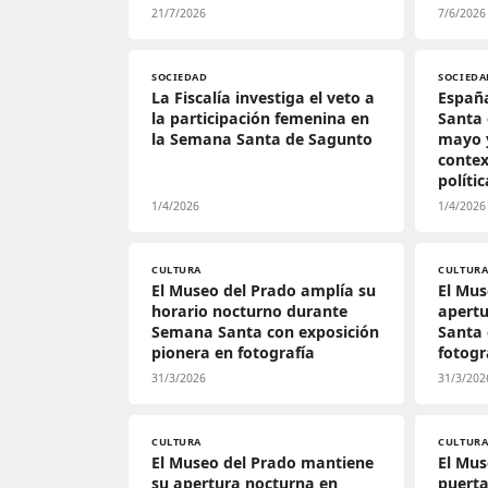
21/7/2026
7/6/2026
SOCIEDAD
SOCIEDA
La Fiscalía investiga el veto a
Españ
la participación femenina en
Santa
la Semana Santa de Sagunto
mayo y
contex
políti
1/4/2026
1/4/2026
CULTURA
CULTUR
El Museo del Prado amplía su
El Mus
horario nocturno durante
apert
Semana Santa con exposición
Santa 
pionera en fotografía
fotogr
31/3/2026
31/3/202
CULTURA
CULTUR
El Museo del Prado mantiene
El Mus
su apertura nocturna en
puerta