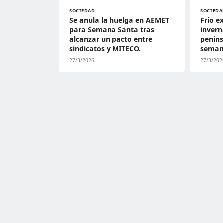
SOCIEDAD
SOCIEDA
Se anula la huelga en AEMET
Frío e
para Semana Santa tras
invern
alcanzar un pacto entre
penins
sindicatos y MITECO.
seman
27/3/2026
27/3/202