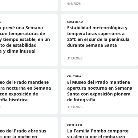
4/4/2026
D
SOCIEDAD
a prevé una Semana
Estabilidad meteorológica y
 con temperaturas de
temperaturas superiores a
 tiempo estable, en un
25ºC en el sur de la península
to de estabilidad
durante Semana Santa
ca y clima inusual
31/3/2026
A
CULTURA
eo del Prado mantiene
El Museo del Prado mantiene
ura nocturna en Semana
apertura nocturna en Semana
con exposición de
Santa con exposición pionera
afía histórica
de fotografía
6
31/3/2026
A
COTILLEO
eo del Prado abre sus
La Familia Pombo comparte
s por la noche en
su alegría por el embarazo