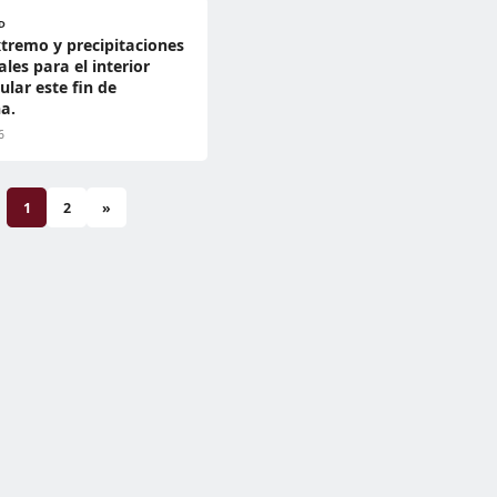
D
xtremo y precipitaciones
ales para el interior
ular este fin de
a.
6
1
2
»