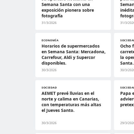
Semana Santa con una
Seman
exposición pionera sobre
inédit
fotografía
fotogr
31/3/2026
31/3/202
ECONOMÍA
SOCIEDA
Horarios de supermercados
Ocho f
en Semana Santa: Mercadona,
carret
Carrefour, Aldi y Supercor
la op
disponibles.
Santa.
30/3/2026
30/3/202
SOCIEDAD
SOCIEDA
AEMET prevé lluvias en el
Papa 
norte y calima en Canarias,
advier
con temperaturas más altas
pretex
el Jueves Santo.
30/3/2026
29/3/202