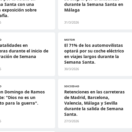
a Santa con una
durante la Semana Santa en
a exposición sobre
Málaga
afía.
6
31/3/2026
D
MOTOR
atalidades en
El 71% de los automovilistas
eras durante el inicio de
optará por su coche eléctrico
eración de Semana
en viajes largos durante la
Semana Santa.
6
30/3/2026
D
SOCIEDAD
en Domingo de Ramos
Retenciones en las carreteras
te: "Dios no es un
de Madrid, Barcelona,
to para la guerra".
Valencia, Málaga y Sevilla
durante la salida de Semana
Santa.
6
27/3/2026