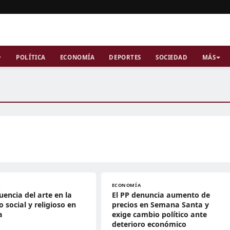
POLÍTICA
ECONOMÍA
DEPORTES
SOCIEDAD
MÁS
A
ECONOMÍA
luencia del arte en la
El PP denuncia aumento de
o social y religioso en
precios en Semana Santa y
a
exige cambio político ante
deterioro económico