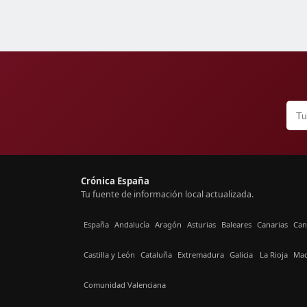
Crónica España
Tu fuente de información local actualizada.
España
Andalucía
Aragón
Asturias
Baleares
Canarias
Can
Castilla y León
Cataluña
Extremadura
Galicia
La Rioja
Mad
Comunidad Valenciana