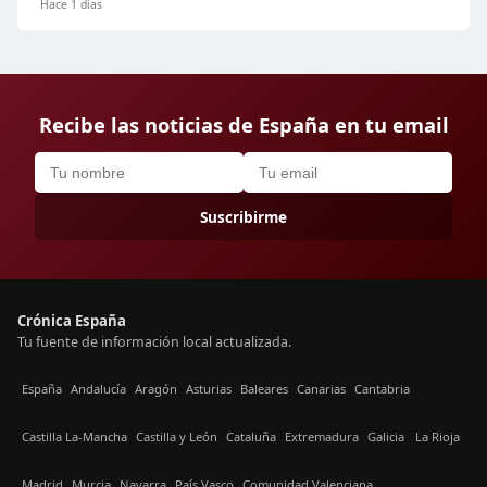
Hace 1 días
Recibe las noticias de España en tu email
Suscribirme
Crónica España
Tu fuente de información local actualizada.
España
Andalucía
Aragón
Asturias
Baleares
Canarias
Cantabria
Castilla La-Mancha
Castilla y León
Cataluña
Extremadura
Galicia
La Rioja
Madrid
Murcia
Navarra
País Vasco
Comunidad Valenciana