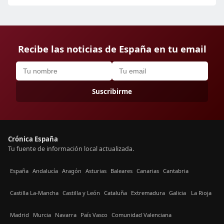
Recibe las noticias de España en tu email
Suscribirme
Crónica España
Tu fuente de información local actualizada.
España
Andalucía
Aragón
Asturias
Baleares
Canarias
Cantabria
Castilla La-Mancha
Castilla y León
Cataluña
Extremadura
Galicia
La Rioja
Madrid
Murcia
Navarra
País Vasco
Comunidad Valenciana