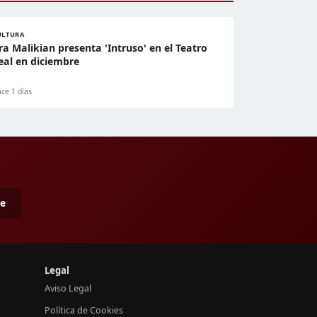
ULTURA
ra Malikian presenta 'Intruso' en el Teatro
eal en diciembre
ce 1 días
me
Legal
Aviso Legal
Política de Cookies