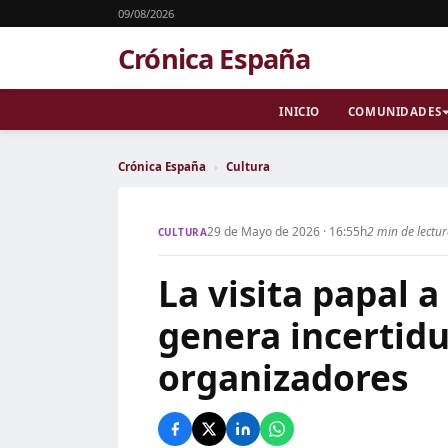
09/08/2026
Crónica España
INICIO
COMUNIDADES
Crónica España
›
Cultura
29 de Mayo de 2026 · 16:55h
2 min de lectu
CULTURA
La visita papal a
genera incertid
organizadores