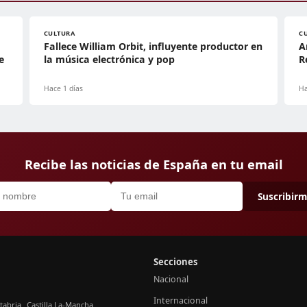
CULTURA
C
Fallece William Orbit, influyente productor en
A
e
la música electrónica y pop
R
Hace 1 días
Ha
Recibe las noticias de España en tu email
Suscribir
Secciones
Nacional
Internacional
tabria
Castilla La-Mancha