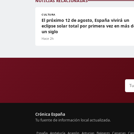
NOTICIAS RELACIONADAS
CULTURA
El próximo 12 de agosto, España vivirá un
eclipse solar total por primera vez en más d
un siglo
Hace 2h
Crónica España
Tu fuente de información local actualizada.
España
Andalucía
Aragón
Asturias
Baleares
Canarias
Can