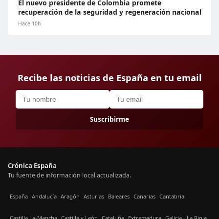
El nuevo presidente de Colombia promete
recuperación de la seguridad y regeneración nacional
Hace 10h
Recibe las noticias de España en tu email
Suscribirme
Crónica España
Tu fuente de información local actualizada.
España
Andalucía
Aragón
Asturias
Baleares
Canarias
Cantabria
Castilla La-Mancha
Castilla y León
Cataluña
Extremadura
Galicia
La Rioja