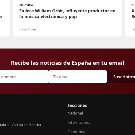
CULTURA
C
Fallece William Orbit, influyente productor en
A
e
la música electrónica y pop
R
Hace 1 días
Ha
Recibe las noticias de España en tu email
Suscribir
Secciones
Nacional
Internacional
tabria
Castilla La-Mancha
Economía