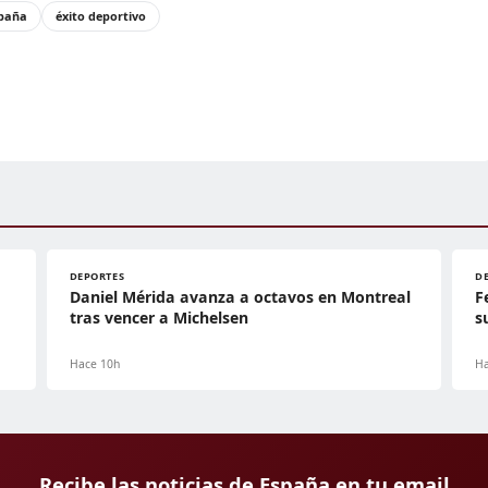
paña
éxito deportivo
DEPORTES
D
Daniel Mérida avanza a octavos en Montreal
F
tras vencer a Michelsen
s
Hace 10h
Ha
Recibe las noticias de España en tu email