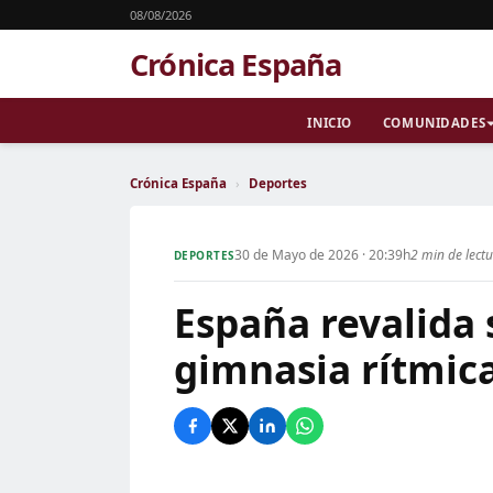
08/08/2026
Crónica España
INICIO
COMUNIDADES
Crónica España
›
Deportes
30 de Mayo de 2026 · 20:39h
2 min de lect
DEPORTES
España revalida 
gimnasia rítmica