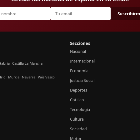
Suscribir
Secciones
Nacional
Internacional
tabria
Castilla La-Mancha
Economía
rid
Murcia
Navarra
País Vasco
Justicia Social
Deportes
Cotilleo
Tecnología
Cultura
Sociedad
Motor