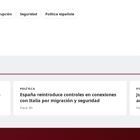
rupción
Seguridad
Política española
POLÍTICA
P
a
España reintroduce controles en conexiones
J
con Italia por migración y seguridad
a
Hace 4h
Ha