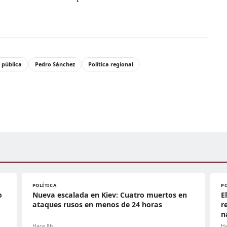
 pública
Pedro Sánchez
Política regional
POLÍTICA
P
o
Nueva escalada en Kiev: Cuatro muertos en
E
ataques rusos en menos de 24 horas
r
n
Hace 8h
Ha