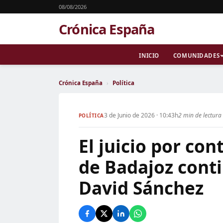
08/08/2026
Crónica España
INICIO
COMUNIDADES
Crónica España
›
Política
3 de Junio de 2026 · 10:43h
2 min de lectura
POLÍTICA
El juicio por co
de Badajoz cont
David Sánchez