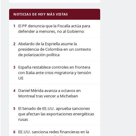
NOTICIAS DE HOY MÁS VISTAS
El PP denuncia que la Fiscalía actúa para
1
defender a menores, no al Gobierno
Abelardo de la Espriella asume la
2
presidencia de Colombia en un contexto
de polarización política
España restablece controles en frontera
3
con Italia ante crisis migratoria y tensión
UE
Daniel Mérida avanza a octavos en
4
Montreal tras vencer a Michelsen
El Senado de EE.UU. aprueba sanciones
5
que afectan las exportaciones energéticas
rusas
EE.UU. sanciona redes financieras en la
6