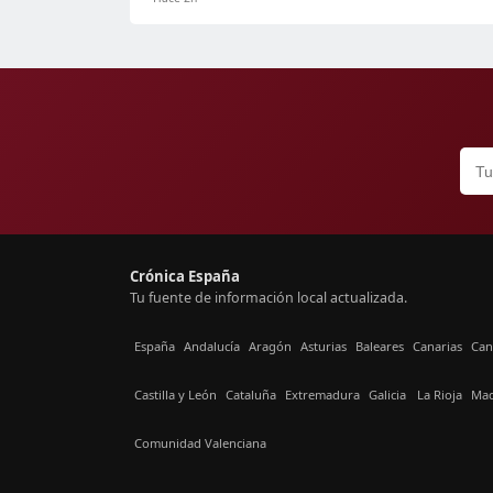
Crónica España
Tu fuente de información local actualizada.
España
Andalucía
Aragón
Asturias
Baleares
Canarias
Can
Castilla y León
Cataluña
Extremadura
Galicia
La Rioja
Mad
Comunidad Valenciana