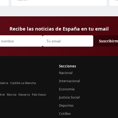
Recibe las noticias de España en tu email
Suscribir
Secciones
Nacional
Internacional
tabria
Castilla La-Mancha
Economía
rid
Murcia
Navarra
País Vasco
Justicia Social
Deportes
Cotilleo