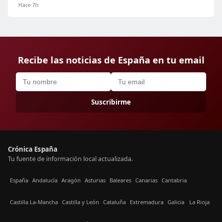
Hace 7h
Recibe las noticias de España en tu email
Suscribirme
Crónica España
Tu fuente de información local actualizada.
España
Andalucía
Aragón
Asturias
Baleares
Canarias
Cantabria
Castilla La-Mancha
Castilla y León
Cataluña
Extremadura
Galicia
La Rioja