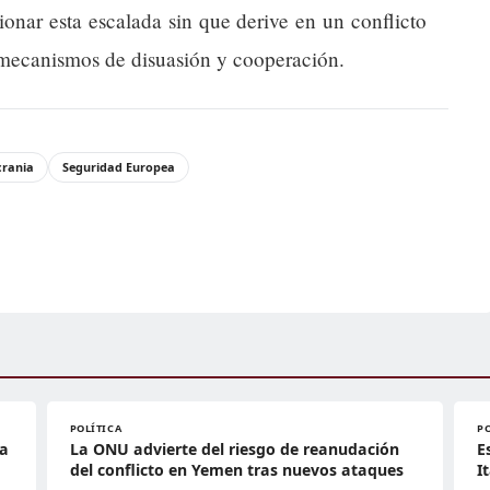
tionar esta escalada sin que derive en un conflicto
s mecanismos de disuasión y cooperación.
crania
Seguridad Europea
POLÍTICA
P
ia
La ONU advierte del riesgo de reanudación
E
del conflicto en Yemen tras nuevos ataques
I