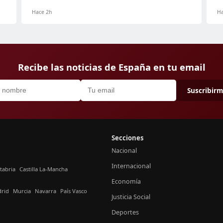
Hace 2h
Ha
Recibe las noticias de España en tu email
Suscribir
Secciones
Nacional
Internacional
tabria
Castilla La-Mancha
Economía
rid
Murcia
Navarra
País Vasco
Justicia Social
Deportes