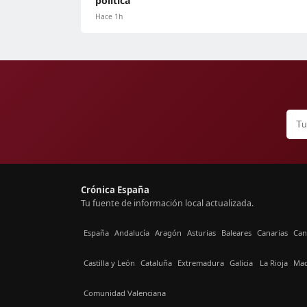
política
Hace 1h
Crónica España
Tu fuente de información local actualizada.
España
Andalucía
Aragón
Asturias
Baleares
Canarias
Can
Castilla y León
Cataluña
Extremadura
Galicia
La Rioja
Mad
Comunidad Valenciana