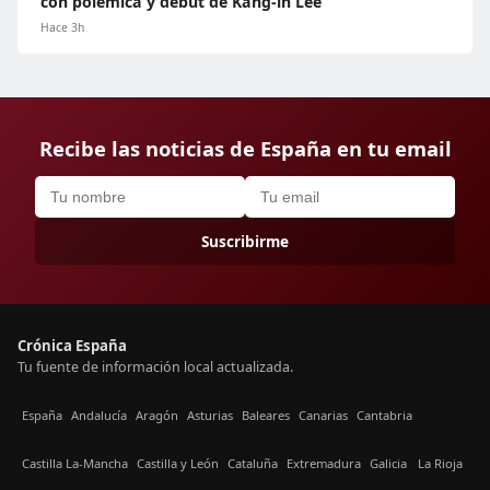
con polémica y debut de Kang-in Lee
Hace 3h
Recibe las noticias de España en tu email
Suscribirme
Crónica España
Tu fuente de información local actualizada.
España
Andalucía
Aragón
Asturias
Baleares
Canarias
Cantabria
Castilla La-Mancha
Castilla y León
Cataluña
Extremadura
Galicia
La Rioja