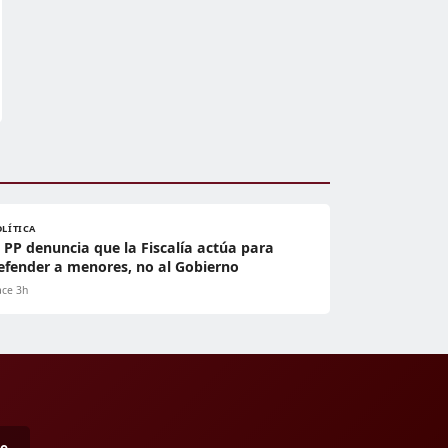
OLÍTICA
l PP denuncia que la Fiscalía actúa para
efender a menores, no al Gobierno
ce 3h
me