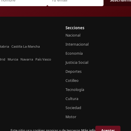
Secciones
Nacional
Internacional
tabria
Castilla La-Mancha
Economía
rid
Murcia
Navarra
País Vasco
Justicia Social
Deportes
Cotilleo
Tecnología
Cultura
Sociedad
Motor
Este sitio usa cookies propias y de terceros.
Más info
Aceptar