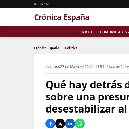
07/08/2026
Crónica España
INICIO
COMUNIDADES
Crónica España
›
Política
27 de Mayo de 2026 · 14:55h
2 min de lectu
POLÍTICA
Qué hay detrás d
sobre una presu
desestabilizar a