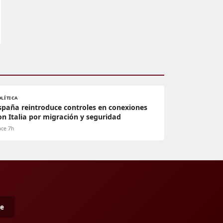
OLÍTICA
spaña reintroduce controles en conexiones
on Italia por migración y seguridad
ce 7h
me