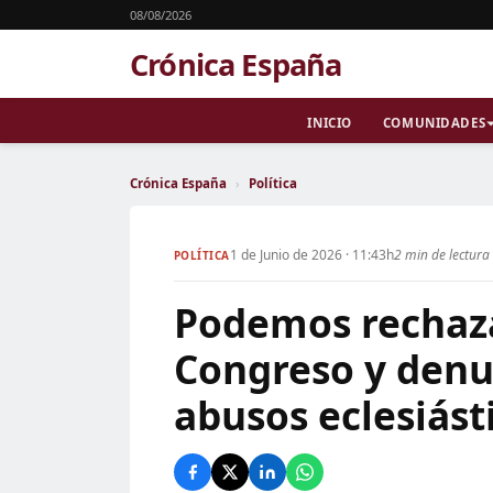
08/08/2026
Crónica España
INICIO
COMUNIDADES
Crónica España
›
Política
1 de Junio de 2026 · 11:43h
2 min de lectura
POLÍTICA
Podemos rechaza 
Congreso y denu
abusos eclesiást