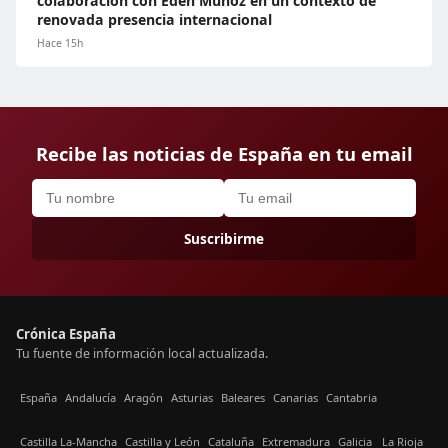
colaboración con Eden Muñoz en un contexto de
renovada presencia internacional
Hace 15h
Recibe las noticias de España en tu email
Suscribirme
Crónica España
Tu fuente de información local actualizada.
España
Andalucía
Aragón
Asturias
Baleares
Canarias
Cantabria
Castilla La-Mancha
Castilla y León
Cataluña
Extremadura
Galicia
La Rioja