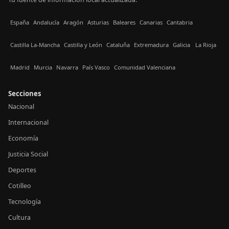
España
Andalucía
Aragón
Asturias
Baleares
Canarias
Cantabria
Castilla La-Mancha
Castilla y León
Cataluña
Extremadura
Galicia
La Rioja
Madrid
Murcia
Navarra
País Vasco
Comunidad Valenciana
Secciones
Nacional
Internacional
Economía
Justicia Social
Deportes
Cotilleo
Tecnología
Cultura