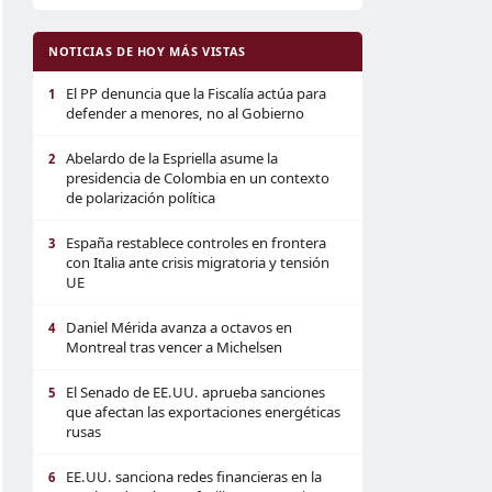
NOTICIAS DE HOY MÁS VISTAS
El PP denuncia que la Fiscalía actúa para
1
defender a menores, no al Gobierno
Abelardo de la Espriella asume la
2
presidencia de Colombia en un contexto
de polarización política
España restablece controles en frontera
3
con Italia ante crisis migratoria y tensión
UE
Daniel Mérida avanza a octavos en
4
Montreal tras vencer a Michelsen
El Senado de EE.UU. aprueba sanciones
5
que afectan las exportaciones energéticas
rusas
EE.UU. sanciona redes financieras en la
6