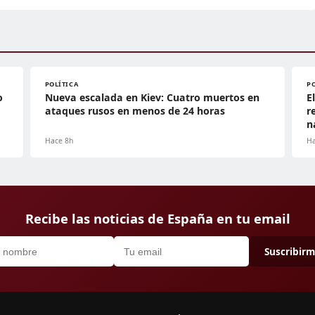
POLÍTICA
P
o
Nueva escalada en Kiev: Cuatro muertos en
E
ataques rusos en menos de 24 horas
r
n
Hace 8h
Ha
Recibe las noticias de España en tu email
Suscribir