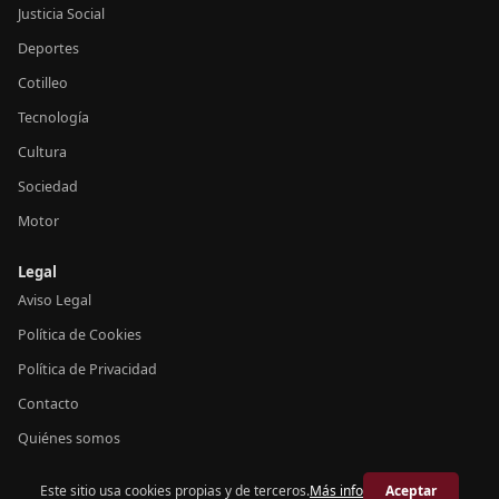
Justicia Social
Deportes
Cotilleo
Tecnología
Cultura
Sociedad
Motor
Legal
Aviso Legal
Política de Cookies
Política de Privacidad
Contacto
Quiénes somos
Este sitio usa cookies propias y de terceros.
Más info
Aceptar
© 2026 Crónica España