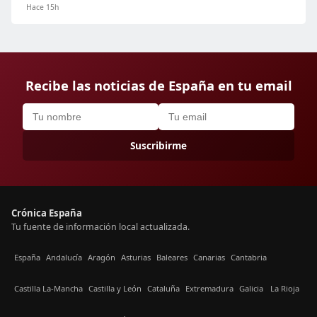
Hace 15h
Recibe las noticias de España en tu email
Suscribirme
Crónica España
Tu fuente de información local actualizada.
España
Andalucía
Aragón
Asturias
Baleares
Canarias
Cantabria
Castilla La-Mancha
Castilla y León
Cataluña
Extremadura
Galicia
La Rioja