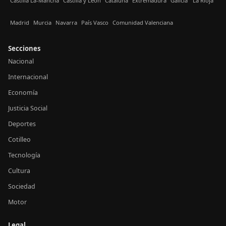
Castilla La-Mancha
Castilla y León
Cataluña
Extremadura
Galicia
La Rioja
Madrid
Murcia
Navarra
País Vasco
Comunidad Valenciana
Secciones
Nacional
Internacional
Economía
Justicia Social
Deportes
Cotilleo
Tecnología
Cultura
Sociedad
Motor
Legal