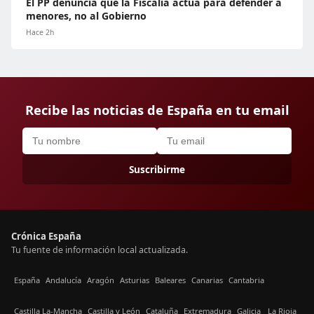
El PP denuncia que la Fiscalía actúa para defender a
menores, no al Gobierno
Hace 2h
Recibe las noticias de España en tu email
Suscribirme
Crónica España
Tu fuente de información local actualizada.
España
Andalucía
Aragón
Asturias
Baleares
Canarias
Cantabria
Castilla La-Mancha
Castilla y León
Cataluña
Extremadura
Galicia
La Rioja