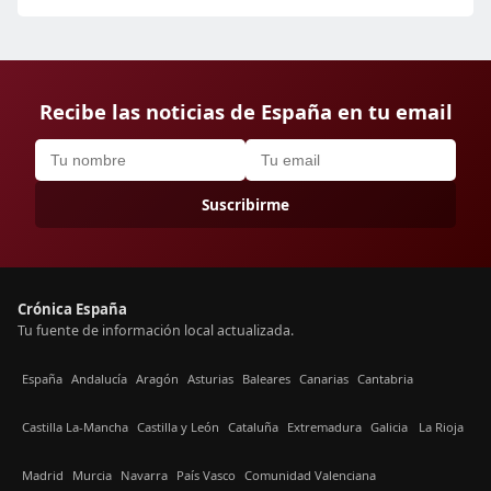
Recibe las noticias de España en tu email
Suscribirme
Crónica España
Tu fuente de información local actualizada.
España
Andalucía
Aragón
Asturias
Baleares
Canarias
Cantabria
Castilla La-Mancha
Castilla y León
Cataluña
Extremadura
Galicia
La Rioja
Madrid
Murcia
Navarra
País Vasco
Comunidad Valenciana