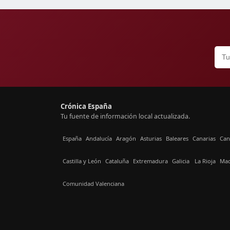
Crónica España
Tu fuente de información local actualizada.
España
Andalucía
Aragón
Asturias
Baleares
Canarias
Can
Castilla y León
Cataluña
Extremadura
Galicia
La Rioja
Mad
Comunidad Valenciana