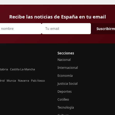
Recibe las noticias de España en tu email
Suscribir
Secciones
Nacional
Internacional
tabria
Castilla La-Mancha
Economía
rid
Murcia
Navarra
País Vasco
Justicia Social
Deportes
Cotilleo
Tecnología