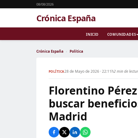
08/08/2026
Crónica España
INICIO
COMUNIDADES
Crónica España
›
Política
28 de Mayo de 2026 · 22:11h
2 min de lectu
POLÍTICA
Florentino Pére
buscar beneficio
Madrid