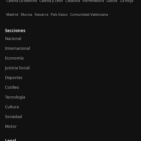
Castilla La-Mancha
Castilla y León
Cataluña
Extremadura
Galicia
La Rioja
Madrid
Murcia
Navarra
País Vasco
Comunidad Valenciana
Secciones
Nacional
Internacional
Economía
Justicia Social
Deportes
Cotilleo
Tecnología
Cultura
Sociedad
Motor
Legal