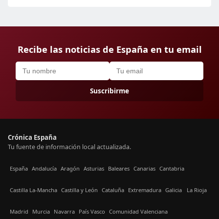
Recibe las noticias de España en tu email
Suscribirme
Crónica España
Tu fuente de información local actualizada.
España
Andalucía
Aragón
Asturias
Baleares
Canarias
Cantabria
Castilla La-Mancha
Castilla y León
Cataluña
Extremadura
Galicia
La Rioja
Madrid
Murcia
Navarra
País Vasco
Comunidad Valenciana