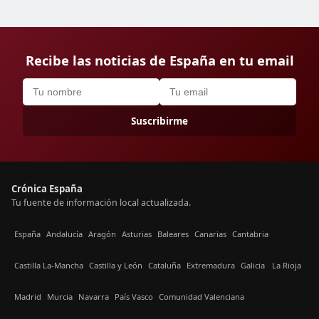
Recibe las noticias de España en tu email
Suscribirme
Crónica España
Tu fuente de información local actualizada.
España
Andalucía
Aragón
Asturias
Baleares
Canarias
Cantabria
Castilla La-Mancha
Castilla y León
Cataluña
Extremadura
Galicia
La Rioja
Madrid
Murcia
Navarra
País Vasco
Comunidad Valenciana