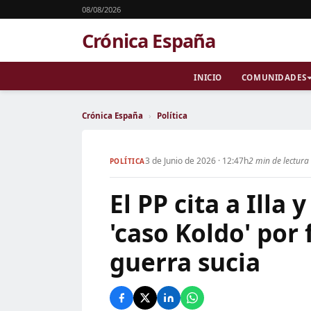
08/08/2026
Crónica España
INICIO
COMUNIDADES
Crónica España
›
Política
3 de Junio de 2026 · 12:47h
2 min de lectura
POLÍTICA
El PP cita a Illa 
'caso Koldo' por
guerra sucia