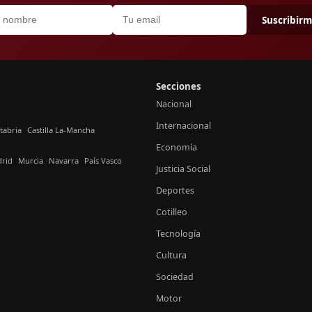
Suscribir
Secciones
Nacional
Internacional
tabria
Castilla La-Mancha
Economía
rid
Murcia
Navarra
País Vasco
Justicia Social
Deportes
Cotilleo
Tecnología
Cultura
Sociedad
Motor