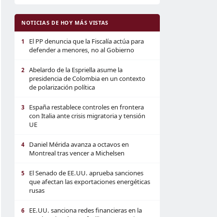
NOTICIAS DE HOY MÁS VISTAS
El PP denuncia que la Fiscalía actúa para
1
defender a menores, no al Gobierno
Abelardo de la Espriella asume la
2
presidencia de Colombia en un contexto
de polarización política
España restablece controles en frontera
3
con Italia ante crisis migratoria y tensión
UE
Daniel Mérida avanza a octavos en
4
Montreal tras vencer a Michelsen
El Senado de EE.UU. aprueba sanciones
5
que afectan las exportaciones energéticas
rusas
EE.UU. sanciona redes financieras en la
6