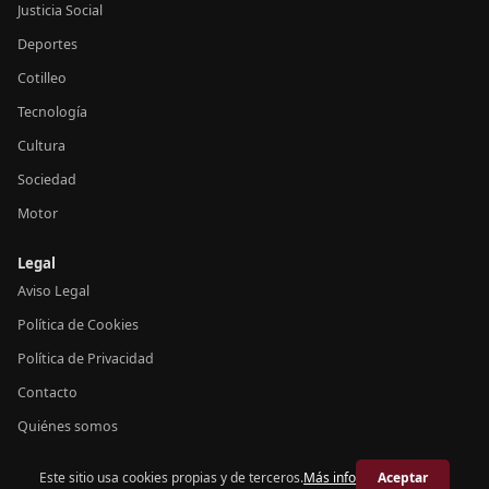
Justicia Social
Deportes
Cotilleo
Tecnología
Cultura
Sociedad
Motor
Legal
Aviso Legal
Política de Cookies
Política de Privacidad
Contacto
Quiénes somos
Este sitio usa cookies propias y de terceros.
Más info
Aceptar
© 2026 Crónica España