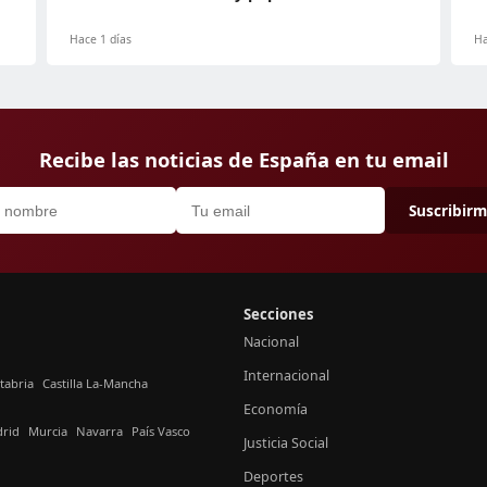
Hace 1 días
Ha
Recibe las noticias de España en tu email
Suscribir
Secciones
Nacional
Internacional
tabria
Castilla La-Mancha
Economía
rid
Murcia
Navarra
País Vasco
Justicia Social
Deportes