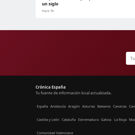
un siglo
Hace 3h
Crónica España
Tu fuente de información local actualizada.
España
Andalucía
Aragón
Asturias
Baleares
Canarias
Can
Castilla y León
Cataluña
Extremadura
Galicia
La Rioja
Mad
Comunidad Valenciana