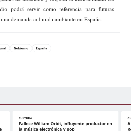
udio podrá servir como referencia para futuras
s a una demanda cultural cambiante en España.
tural
Gobierno
España
CULTURA
C
Fallece William Orbit, influyente productor en
A
e
la música electrónica y pop
R