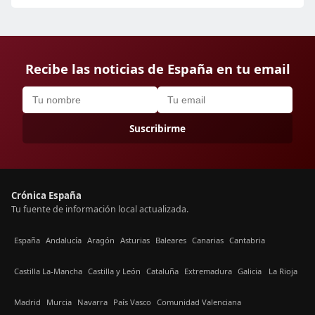
Recibe las noticias de España en tu email
Suscribirme
Crónica España
Tu fuente de información local actualizada.
España
Andalucía
Aragón
Asturias
Baleares
Canarias
Cantabria
Castilla La-Mancha
Castilla y León
Cataluña
Extremadura
Galicia
La Rioja
Madrid
Murcia
Navarra
País Vasco
Comunidad Valenciana