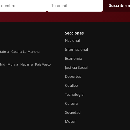
Suscribir
Secciones
Nacional
Internacional
tabria
Castilla La-Mancha
Economía
rid
Murcia
Navarra
País Vasco
Justicia Social
Deportes
Cotilleo
Tecnología
Cultura
Sociedad
Motor