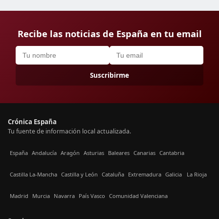
Recibe las noticias de España en tu email
Suscribirme
Crónica España
Tu fuente de información local actualizada.
España
Andalucía
Aragón
Asturias
Baleares
Canarias
Cantabria
Castilla La-Mancha
Castilla y León
Cataluña
Extremadura
Galicia
La Rioja
Madrid
Murcia
Navarra
País Vasco
Comunidad Valenciana