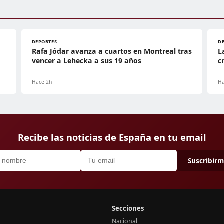
DEPORTES
D
Rafa Jódar avanza a cuartos en Montreal tras
L
vencer a Lehecka a sus 19 años
c
Hace 2h
Ha
Recibe las noticias de España en tu email
Suscribir
Secciones
Nacional