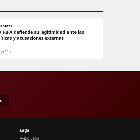
EPORTES
a FIFA defiende su legitimidad ante las
ríticas y acusaciones externas
ce 11h
me
Legal
Aviso Legal