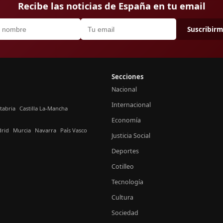
Recibe las noticias de España en tu email
Suscribir
Secciones
Nacional
Internacional
tabria
Castilla La-Mancha
Economía
rid
Murcia
Navarra
País Vasco
Justicia Social
Deportes
Cotilleo
Tecnología
Cultura
Sociedad