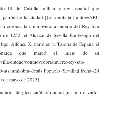
 III de Castilla: militar y rey español que
), patrón de la ciudad.{{cita noticia | autor=ABC
 y sin corona: la conmovedora muerte del Rey San
de 1252, el Alcázar de Sevilla fue testigo del
hijo, Alfonso X, narró en la 'Estoria de España' el
monarca que marcó el inicio de su
evilla/ciudad/conmovedora-muerte-rey-san-
-nts.html|obra=Jesús Pozuelo (Sevilla)| fecha=29
0 de mayo de 2025}}
endario litúrgico católico que asigna uno o varios