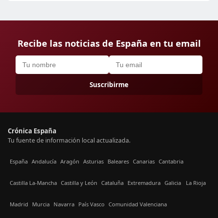
Recibe las noticias de España en tu email
Suscribirme
Crónica España
Tu fuente de información local actualizada.
España
Andalucía
Aragón
Asturias
Baleares
Canarias
Cantabria
Castilla La-Mancha
Castilla y León
Cataluña
Extremadura
Galicia
La Rioja
Madrid
Murcia
Navarra
País Vasco
Comunidad Valenciana