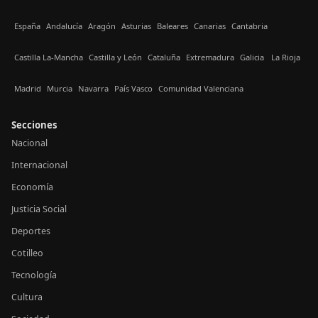
España
Andalucía
Aragón
Asturias
Baleares
Canarias
Cantabria
Castilla La-Mancha
Castilla y León
Cataluña
Extremadura
Galicia
La Rioja
Madrid
Murcia
Navarra
País Vasco
Comunidad Valenciana
Secciones
Nacional
Internacional
Economía
Justicia Social
Deportes
Cotilleo
Tecnología
Cultura