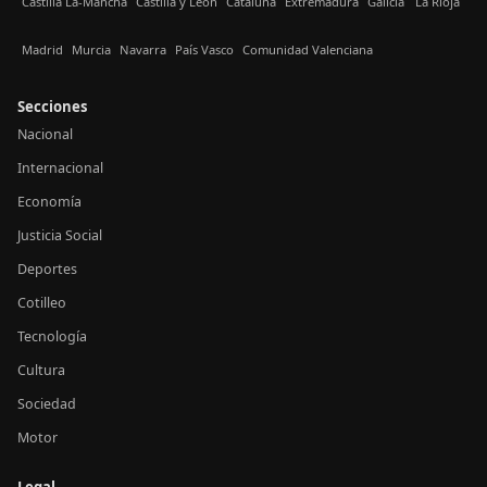
Castilla La-Mancha
Castilla y León
Cataluña
Extremadura
Galicia
La Rioja
Madrid
Murcia
Navarra
País Vasco
Comunidad Valenciana
Secciones
Nacional
Internacional
Economía
Justicia Social
Deportes
Cotilleo
Tecnología
Cultura
Sociedad
Motor
Legal