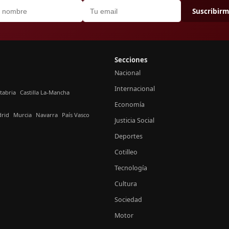
Suscribir
Secciones
Nacional
Internacional
tabria
Castilla La-Mancha
Economía
rid
Murcia
Navarra
País Vasco
Justicia Social
Deportes
Cotilleo
Tecnología
Cultura
Sociedad
Motor