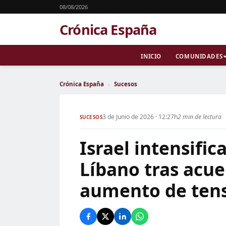
08/08/2026
Crónica España
INICIO
COMUNIDADES
Crónica España
›
Sucesos
3 de Junio de 2026 · 12:27h
2 min de lectura
SUCESOS
Israel intensifi
Líbano tras acue
aumento de ten