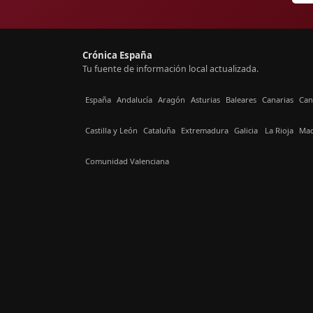
Crónica España
Tu fuente de información local actualizada.
España
Andalucía
Aragón
Asturias
Baleares
Canarias
Can
Castilla y León
Cataluña
Extremadura
Galicia
La Rioja
Mad
Comunidad Valenciana