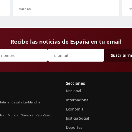
Hace 6h
Ha
Recibe las noticias de España en tu email
Suscribir
Secciones
Nacional
Internacional
tabria
Castilla La-Mancha
Economía
rid
Murcia
Navarra
País Vasco
Justicia Social
Deportes