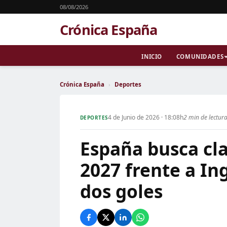
08/08/2026
Crónica España
INICIO
COMUNIDADES
Crónica España
›
Deportes
4 de Junio de 2026 · 18:08h
2 min de lectur
DEPORTES
España busca cla
2027 frente a In
dos goles