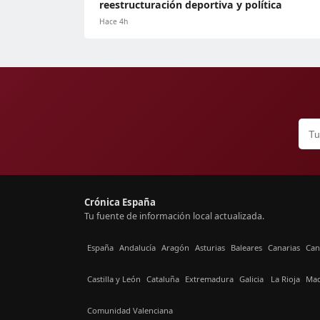
reestructuración deportiva y política
Hace 4h
Crónica España
Tu fuente de información local actualizada.
España
Andalucía
Aragón
Asturias
Baleares
Canarias
Can
Castilla y León
Cataluña
Extremadura
Galicia
La Rioja
Mad
Comunidad Valenciana