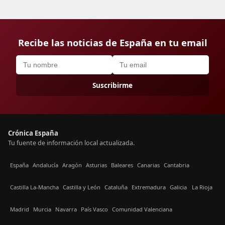
Recibe las noticias de España en tu email
Suscribirme
Crónica España
Tu fuente de información local actualizada.
España
Andalucía
Aragón
Asturias
Baleares
Canarias
Cantabria
Castilla La-Mancha
Castilla y León
Cataluña
Extremadura
Galicia
La Rioja
Madrid
Murcia
Navarra
País Vasco
Comunidad Valenciana