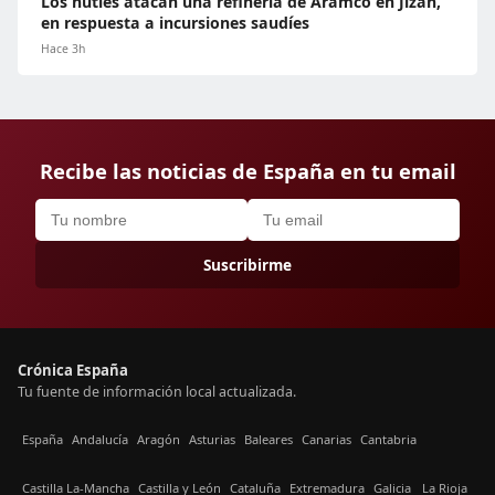
Los hutíes atacan una refinería de Aramco en Jizán,
en respuesta a incursiones saudíes
Hace 3h
Recibe las noticias de España en tu email
Suscribirme
Crónica España
Tu fuente de información local actualizada.
España
Andalucía
Aragón
Asturias
Baleares
Canarias
Cantabria
Castilla La-Mancha
Castilla y León
Cataluña
Extremadura
Galicia
La Rioja