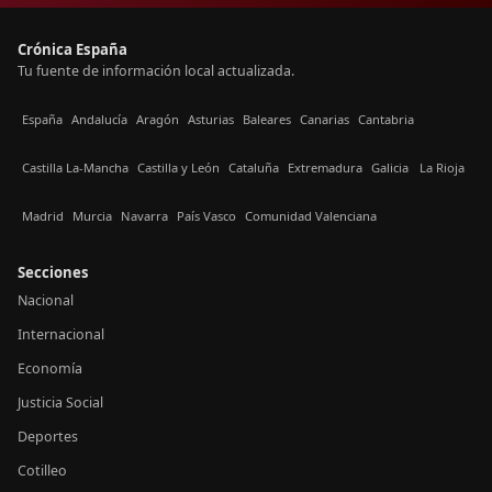
Crónica España
Tu fuente de información local actualizada.
España
Andalucía
Aragón
Asturias
Baleares
Canarias
Cantabria
Castilla La-Mancha
Castilla y León
Cataluña
Extremadura
Galicia
La Rioja
Madrid
Murcia
Navarra
País Vasco
Comunidad Valenciana
Secciones
Nacional
Internacional
Economía
Justicia Social
Deportes
Cotilleo