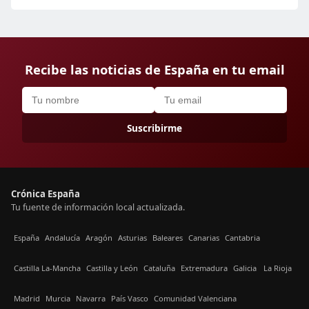
Recibe las noticias de España en tu email
Suscribirme
Crónica España
Tu fuente de información local actualizada.
España
Andalucía
Aragón
Asturias
Baleares
Canarias
Cantabria
Castilla La-Mancha
Castilla y León
Cataluña
Extremadura
Galicia
La Rioja
Madrid
Murcia
Navarra
País Vasco
Comunidad Valenciana