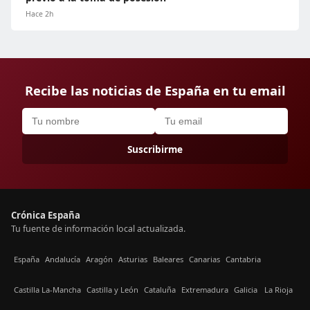
Hace 2h
Recibe las noticias de España en tu email
Suscribirme
Crónica España
Tu fuente de información local actualizada.
España
Andalucía
Aragón
Asturias
Baleares
Canarias
Cantabria
Castilla La-Mancha
Castilla y León
Cataluña
Extremadura
Galicia
La Rioja