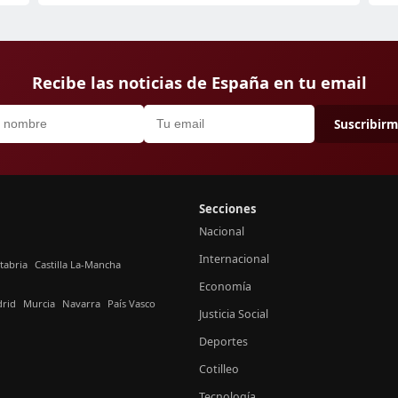
Recibe las noticias de España en tu email
Suscribir
Secciones
Nacional
Internacional
tabria
Castilla La-Mancha
Economía
rid
Murcia
Navarra
País Vasco
Justicia Social
Deportes
Cotilleo
Tecnología