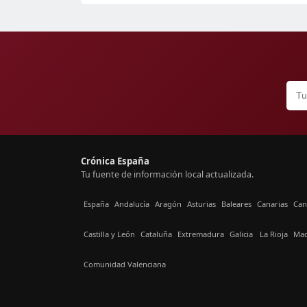
Crónica España
Tu fuente de información local actualizada.
España
Andalucía
Aragón
Asturias
Baleares
Canarias
Can
Castilla y León
Cataluña
Extremadura
Galicia
La Rioja
Mad
Comunidad Valenciana